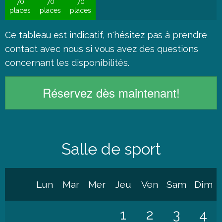
70
70
70
places
places
places
Ce tableau est indicatif, n'hésitez pas à
prendre
contact
avec nous si vous avez des questions
concernant les disponibilités.
Réservez dès maintenant!
Salle de sport
Lun
Mar
Mer
Jeu
Ven
Sam
Dim
1
2
3
4