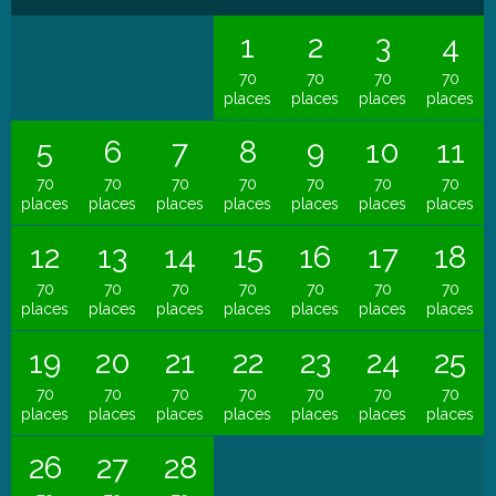
1
2
3
4
70
70
70
70
places
places
places
places
5
6
7
8
9
10
11
70
70
70
70
70
70
70
places
places
places
places
places
places
places
12
13
14
15
16
17
18
70
70
70
70
70
70
70
places
places
places
places
places
places
places
19
20
21
22
23
24
25
70
70
70
70
70
70
70
places
places
places
places
places
places
places
26
27
28