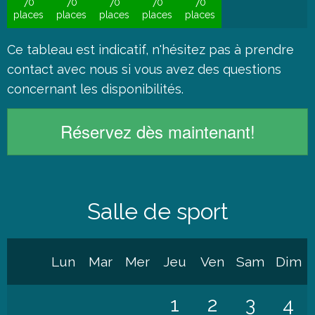
70
70
70
70
70
places
places
places
places
places
Ce tableau est indicatif, n'hésitez pas à
prendre
contact
avec nous si vous avez des questions
concernant les disponibilités.
Réservez dès maintenant!
Salle de sport
Lun
Mar
Mer
Jeu
Ven
Sam
Dim
1
2
3
4