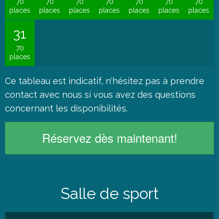
70
70
70
70
70
70
70
places
places
places
places
places
places
places
31
70
places
Ce tableau est indicatif, n'hésitez pas à
prendre
contact
avec nous si vous avez des questions
concernant les disponibilités.
Réservez dès maintenant!
Salle de sport