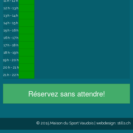
11 h - 12 h
12 h - 13 h
13 h - 14 h
14 h - 15 h
15 h - 16 h
16 h - 17 h
17 h - 18 h
18 h - 19 h
19 h - 20 h
20 h - 21 h
21 h - 22 h
Réservez sans attendre!
© 2015 Maison du Sport Vaudois |
webdesign: stills.ch